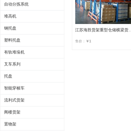
自动分拣系统
堆高机
钢托盘
江苏海胜货架重型仓储横梁货..
塑料托盘
售价：
￥1
有轨堆垛机
叉车系列
托盘
智能穿梭车
流利式货架
阁楼货架
置物架