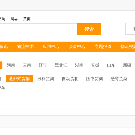
采购
展会
黄页
资讯
物流技术
应用中心
会展中心
专题报道
物流视
河南
云南
辽宁
黑龙江
湖南
安徽
山东
新疆
架
通廊式货架
线棒货架
自动货柜
图书货架
悬臂货架
梭车