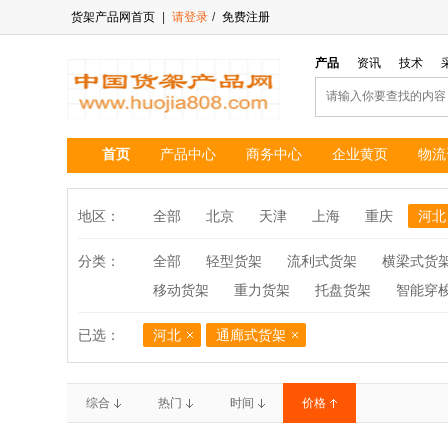
货架产品网首页
|
请登录
/
免费注册
产品
资讯
技术
首页
产品中心
商务中心
企业黄页
物流
地区：
全部
北京
天津
上海
重庆
河北
分类：
全部
轻型货架
流利式货架
横梁式货
移动货架
重力货架
托盘货架
智能穿
已选：
河北
通廊式货架
综合
热门
时间
价格