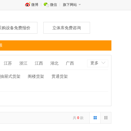
微博
微信
旗下网站
采购设备免费报价
立体库免费咨询
频
更多
江苏
浙江
江西
湖北
广西
抽屉式货架
阁楼货架
贯通货架
共
0
款