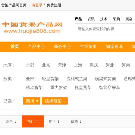
货架产品网首页
|
请登录
/
免费注册
产品
资讯
技术
采购
展会
首页
产品中心
商务中心
企业黄页
物流资讯
地区：
全部
北京
天津
上海
重庆
河北
河南
分类：
全部
轻型货架
流利式货架
横梁式货架
通廊
移动货架
重力货架
托盘货架
智能穿梭车
已选：
四川
线棒货架
综合
热门
时间
价格