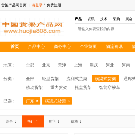
货架产品网首页
|
请登录
/
免费注册
产品
资讯
技术
采购
展会
首页
产品中心
商务中心
企业黄页
物流资讯
地区：
全部
北京
天津
上海
重庆
河北
河南
分类：
全部
轻型货架
流利式货架
横梁式货架
通廊
移动货架
重力货架
托盘货架
智能穿梭车
已选：
广东
横梁式货架
综合
热门
时间
价格