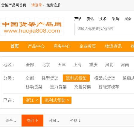
货架产品网首页
|
请登录
/
免费注册
产品
资讯
技术
采购
展会
首页
产品中心
商务中心
企业黄页
物流资讯
地区：
全部
北京
天津
上海
重庆
河北
河南
分类：
全部
轻型货架
流利式货架
横梁式货架
通廊
移动货架
重力货架
托盘货架
智能穿梭车
已选：
浙江
流利式货架
综合
热门
时间
价格